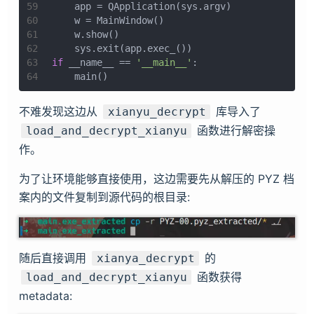
59
    app = QApplication(sys.argv)
60
    w = MainWindow()
61
    w.show()
62
    sys.exit(app.exec_())
63
if
 __name__ == 
'__main__'
:
64
    main()
不难发现这边从
库导入了
xianyu_decrypt
函数进行解密操
load_and_decrypt_xianyu
作。
为了让环境能够直接使用，这边需要先从解压的 PYZ 档
案内的文件复制到源代码的根目录:
随后直接调用
的
xianya_decrypt
函数获得
load_and_decrypt_xianyu
metadata: