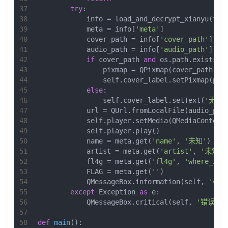
37
try
:
38
            info = load_and_decrypt_xianyu(fil
39
            meta = info[
'meta'
]
40
            cover_path = info[
'cover_path'
]
41
            audio_path = info[
'audio_path'
]
42
if
 cover_path 
and
 os.path.exists(c
43
                pixmap = QPixmap(cover_path)
44
                self.cover_label.setPixmap(pix
45
else
:
46
                self.cover_label.setText(
'无封
47
            url = QUrl.fromLocalFile(audio_pat
48
            self.player.setMedia(QMediaContent
49
            self.player.play()
50
            name = meta.get(
'name'
, 
'未知'
)
51
            artist = meta.get(
'artist'
, 
'未知歌
52
            fl4g = meta.get(
'fl4g'
, 
'where_is_
53
            FLAG = meta.get(
''
)
54
            QMessageBox.information(self, 
'🐟
55
except
 Exception 
as
 e:
56
            QMessageBox.critical(self, 
'错误'
, 
57
58
def
main
():