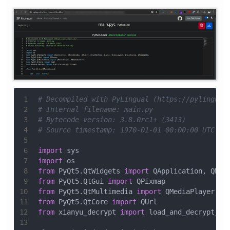
1
# Decompiled with PyLingual (https://pylingual
2
# Internal filename: main.py
3
# Bytecode version: 3.8.0rc1+ (3413)
4
# Source timestamp: 1970-01-01 00:00:00 UTC (0
5
6
import
 sys
7
import
 os
8
from
 PyQt5.QtWidgets 
import
 QApplication, QMai
9
from
 PyQt5.QtGui 
import
 QPixmap
10
from
 PyQt5.QtMultimedia 
import
 QMediaPlayer, Q
11
from
 PyQt5.QtCore 
import
 QUrl
12
from
 xianyu_decrypt 
import
 load_and_decrypt_xi
13