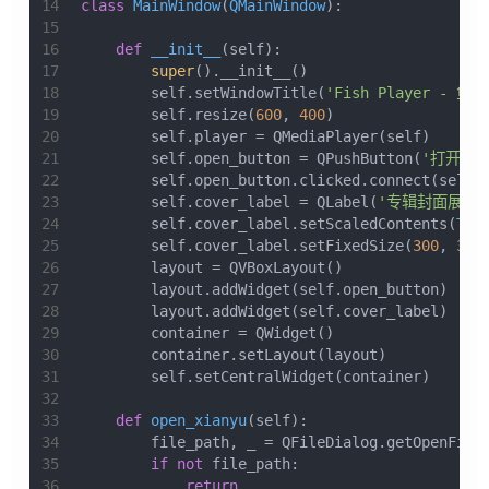
14
class
MainWindow
(
QMainWindow
):
15
16
def
__init__
(
self
):
17
super
().__init__()
18
        self.setWindowTitle(
'Fish Player - 鱼
19
        self.resize(
600
, 
400
)
20
        self.player = QMediaPlayer(self)
21
        self.open_button = QPushButton(
'打开 .x
22
        self.open_button.clicked.connect(self.
23
        self.cover_label = QLabel(
'专辑封面展示'
24
        self.cover_label.setScaledContents(
Tru
25
        self.cover_label.setFixedSize(
300
, 
300
26
        layout = QVBoxLayout()
27
        layout.addWidget(self.open_button)
28
        layout.addWidget(self.cover_label)
29
        container = QWidget()
30
        container.setLayout(layout)
31
        self.setCentralWidget(container)
32
33
def
open_xianyu
(
self
):
34
        file_path, _ = QFileDialog.getOpenFile
35
if
not
 file_path:
36
return